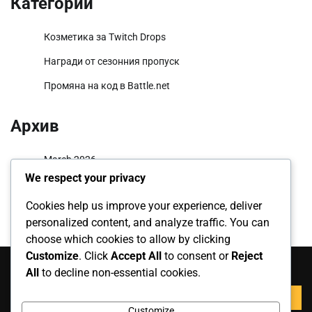
Категории
Козметика за Twitch Drops
Награди от сезонния пропуск
Промяна на код в Battle.net
Архив
March 2026
We respect your privacy
February 2026
Cookies help us improve your experience, deliver
personalized content, and analyze traffic. You can
choose which cookies to allow by clicking
Търсене
Customize
. Click
Accept All
to consent or
Reject
All
to decline non-essential cookies.
Search
for:
Customize