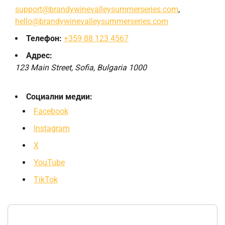
support@brandywinevalleysummerseries.com
,
hello@brandywinevalleysummerseries.com
Телефон:
+359 88 123 4567
Адрес:
123 Main Street, Sofia, Bulgaria 1000
Социални медии:
Facebook
Instagram
X
YouTube
TikTok