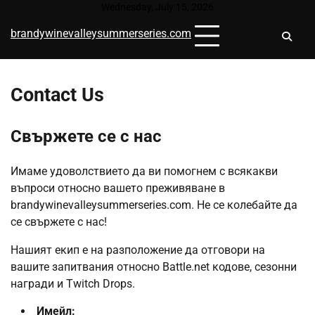
Skip
Wednesday, July 15, 2026
to
brandywinevalleysummerseries.com
content
Contact Us
Свържете се с нас
Имаме удоволствието да ви помогнем с всякакви
въпроси относно вашето преживяване в
brandywinevalleysummerseries.com. Не се колебайте да
се свържете с нас!
Нашият екип е на разположение да отговори на
вашите запитвания относно Battle.net кодове, сезонни
награди и Twitch Drops.
Имейл: