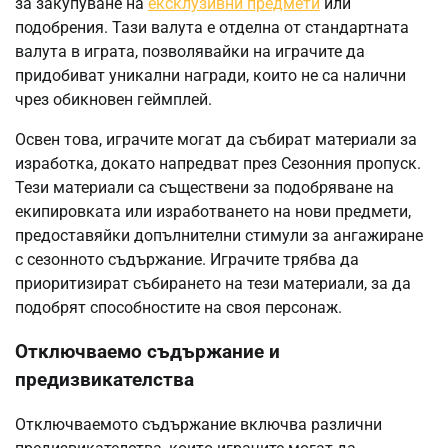
за закупуване на
ексклузивни предмети
или
подобрения. Тази валута е отделна от стандартната
валута в играта, позволявайки на играчите да
придобиват уникални награди, които не са налични
чрез обикновен геймплей.
Освен това, играчите могат да събират материали за
изработка, докато напредват през Сезонния пропуск.
Тези материали са съществени за подобряване на
екипировката или изработването на нови предмети,
предоставяйки допълнителни стимули за ангажиране
с сезонното съдържание. Играчите трябва да
приоритизират събирането на тези материали, за да
подобрят способностите на своя персонаж.
Отключваемо съдържание и
предизвикателства
Отключваемото съдържание включва различни