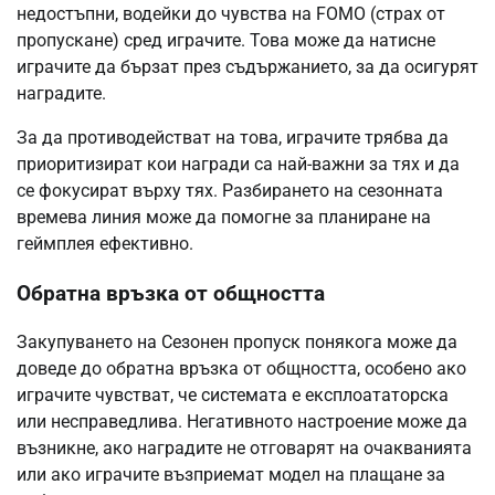
недостъпни, водейки до чувства на FOMO (страх от
пропускане) сред играчите. Това може да натисне
играчите да бързат през съдържанието, за да осигурят
наградите.
За да противодействат на това, играчите трябва да
приоритизират кои награди са най-важни за тях и да
се фокусират върху тях. Разбирането на сезонната
времева линия може да помогне за планиране на
геймплея ефективно.
Обратна връзка от общността
Закупуването на Сезонен пропуск понякога може да
доведе до обратна връзка от общността, особено ако
играчите чувстват, че системата е експлоататорска
или несправедлива. Негативното настроение може да
възникне, ако наградите не отговарят на очакванията
или ако играчите възприемат модел на плащане за