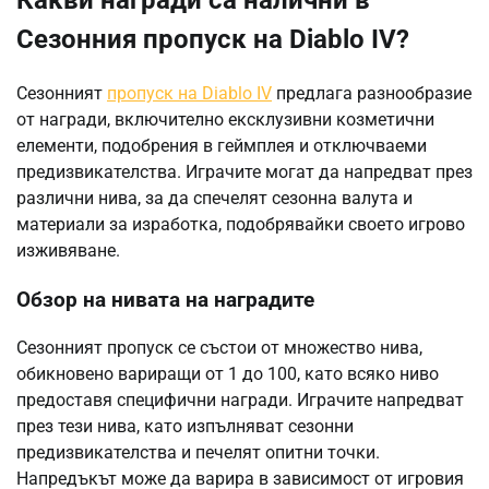
Какви награди са налични в
Сезонния пропуск на Diablo IV?
Сезонният
пропуск на Diablo IV
предлага разнообразие
от награди, включително ексклузивни козметични
елементи, подобрения в геймплея и отключваеми
предизвикателства. Играчите могат да напредват през
различни нива, за да спечелят сезонна валута и
материали за изработка, подобрявайки своето игрово
изживяване.
Обзор на нивата на наградите
Сезонният пропуск се състои от множество нива,
обикновено вариращи от 1 до 100, като всяко ниво
предоставя специфични награди. Играчите напредват
през тези нива, като изпълняват сезонни
предизвикателства и печелят опитни точки.
Напредъкът може да варира в зависимост от игровия