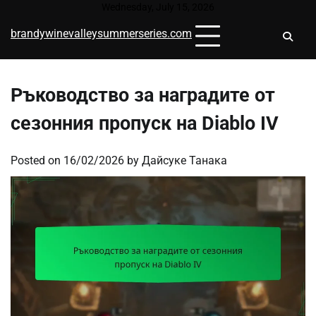
Skip
Wednesday, July 15, 2026
to
brandywinevalleysummerseries.com
content
Ръководство за наградите от
сезонния пропуск на Diablo IV
Posted on
16/02/2026
by
Дайсуке Танака