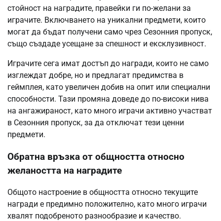
стойност на наградите, правейки ги по-желани за
играчите. Включването на уникални предмети, които
могат да бъдат получени само чрез Сезонния пропуск,
също създаде усещане за спешност и ексклузивност.
Играчите сега имат достъп до награди, които не само
изглеждат добре, но и предлагат предимства в
геймплея, като увеличен добив на опит или специални
способности. Тази промяна доведе до по-високи нива
на ангажираност, като много играчи активно участват
в Сезонния пропуск, за да отключат тези ценни
предмети.
Обратна връзка от общността относно
желаността на наградите
Общото настроение в общността относно текущите
награди е предимно положително, като много играчи
хвалят подобреното разнообразие и качество.