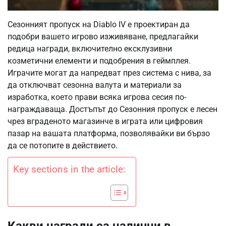
Сезонният пропуск на Diablo IV е проектиран да
подобри вашето игрово изживяване, предлагайки
редица награди, включително ексклузивни
козметични елементи и подобрения в геймплея.
Играчите могат да напредват през система с нива, за
да отключват сезонна валута и материали за
изработка, което прави всяка игрова сесия по-
награждаваща. Достъпът до Сезонния пропуск е лесен
чрез вграденото магазинче в играта или цифровия
пазар на вашата платформа, позволявайки ви бързо
да се потопите в действието.
Key sections in the article: