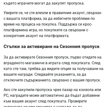
където играчите могат да закупят пропуска.
Уверете се, че сте влезли в правилния акаунт, свързан
с вашата платформа, за да избегнете проблеми по
време на процеса на покупка. Поддържа се крос-
платформена игра, но покупките са свързани с
конкретния акаунт на платформата.
Стъпки за активиране на Сезонния пропуск
За да активирате Сезонния пропуск, първо отидете на
вграденото магазинче в играта след покупката. След
като сте там, трябва да видите опция за получаване на
вашите награди. Следвайте указанията, за да
отключите съдържанието, свързано с вашия пропуск.
Ако сте закупили пропуска чрез пазар на конзола или
PC, наградите може автоматично да бъдат добавени
към вашия акаунт след покупката. Проверете
инвентара си или секцията с награди, за да