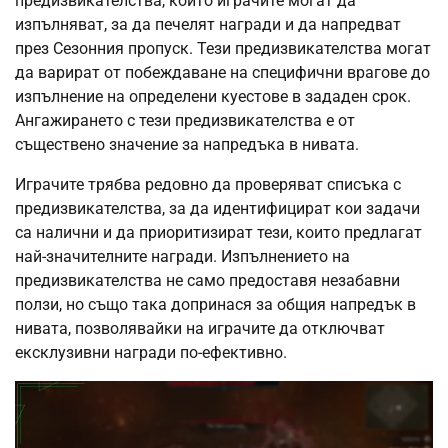
предизвикателства, които играчите могат да
изпълняват, за да печелят награди и да напредват
през Сезонния пропуск. Тези предизвикателства могат
да варират от побеждаване на специфични врагове до
изпълнение на определени куестове в зададен срок.
Ангажирането с тези предизвикателства е от
съществено значение за напредъка в нивата.
Играчите трябва редовно да проверяват списъка с
предизвикателства, за да идентифицират кои задачи
са налични и да приоритизират тези, които предлагат
най-значителните награди. Изпълнението на
предизвикателства не само предоставя незабавни
ползи, но също така допринася за общия напредък в
нивата, позволявайки на играчите да отключват
ексклузивни награди по-ефективно.