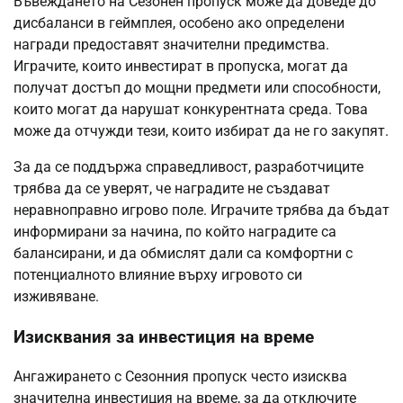
Въвеждането на Сезонен пропуск може да доведе до
дисбаланси в геймплея, особено ако определени
награди предоставят значителни предимства.
Играчите, които инвестират в пропуска, могат да
получат достъп до мощни предмети или способности,
които могат да нарушат конкурентната среда. Това
може да отчужди тези, които избират да не го закупят.
За да се поддържа справедливост, разработчиците
трябва да се уверят, че наградите не създават
неравноправно игрово поле. Играчите трябва да бъдат
информирани за начина, по който наградите са
балансирани, и да обмислят дали са комфортни с
потенциалното влияние върху игровото си
изживяване.
Изисквания за инвестиция на време
Ангажирането с Сезонния пропуск често изисква
значителна инвестиция на време, за да отключите