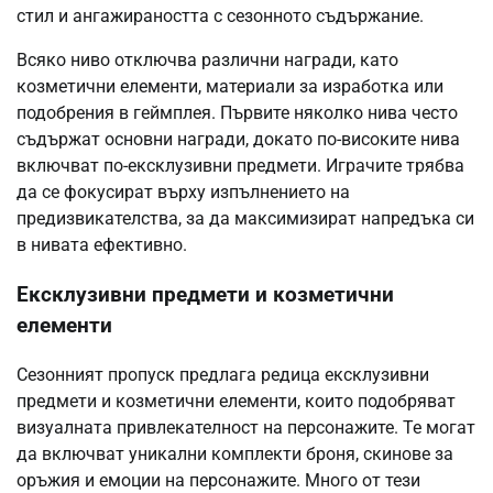
стил и ангажираността с сезонното съдържание.
Всяко ниво отключва различни награди, като
козметични елементи, материали за изработка или
подобрения в геймплея. Първите няколко нива често
съдържат основни награди, докато по-високите нива
включват по-ексклузивни предмети. Играчите трябва
да се фокусират върху изпълнението на
предизвикателства, за да максимизират напредъка си
в нивата ефективно.
Ексклузивни предмети и козметични
елементи
Сезонният пропуск предлага редица ексклузивни
предмети и козметични елементи, които подобряват
визуалната привлекателност на персонажите. Те могат
да включват уникални комплекти броня, скинове за
оръжия и емоции на персонажите. Много от тези