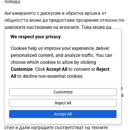
победа.
Ангажирането с дискусии и обратна връзка от
общността може да предостави прозрения относно по-
широките настроения на играчите. Това може да
помогне при вземането на информирани решения
We respect your privacy
относно инвестицията в Сезонния пропуск.
Cookies help us improve your experience, deliver
Проблеми с достъпността на наградите
personalized content, and analyze traffic. You can
choose which cookies to allow by clicking
Не всички играчи може да имат равен достъп до
Customize
. Click
Accept All
to consent or
Reject
наградите, предлагани в Сезонния пропуск. Фактори
All
to decline non-essential cookies.
като времеви ограничения, нива на умения и лични
обстоятелства могат да повлияят на способността на
Customize
играча да се ангажира напълно с съдържанието. Това
може да създаде разлики в базата играчи.
Reject All
За да се справят с проблемите с достъпността,
Accept All
играчите трябва да обмислят своя собствен игрови
стил и дали наградите съответстват на техните