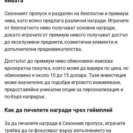
нивата
Сезонният пропуск е разделен на безплатни и премиум
нива, като всяко предлага различни награди. Играчите
от безплатното ниво получават основни награди,
докато играчите от премиум нивото получават достъп
до ексклузивни предмети, козметични елементи и
допълнителни предизвикателства.
Достъпът до премиум ниво обикновено изисква
еднократна покупка, която може да варира по цена, но
обикновено е около 10 до 15 долара. Тази инвестиция
може значително да подобри игровото изживяване,
предоставяйки уникални опции за персонализация и
по-бърз напредък.
Как да печелите награди чрез геймплей
За да печелите награди в Сезонния пропуск, играчите
трябва да се фокусират върху изпълнението на