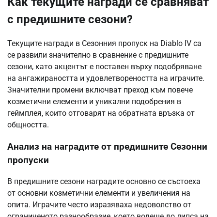
Как текущите награди се сравняват
с предишните сезони?
Текущите награди в Сезонния пропуск на Diablo IV са
се развили значително в сравнение с предишните
сезони, като акцентът е поставен върху подобряване
на ангажираността и удовлетвореността на играчите.
Значителни промени включват преход към повече
козметични елементи и уникални подобрения в
геймплея, които отговарят на обратната връзка от
общността.
Анализ на наградите от предишните Сезонни
пропуски
В предишните сезони наградите основно се състоеха
от основни козметични елементи и увеличения на
опита. Играчите често изразяваха недоволство от
ограниченото разнообразие, което водеше до липса на