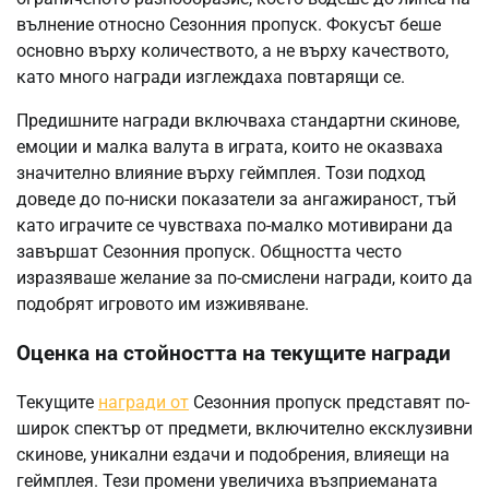
вълнение относно Сезонния пропуск. Фокусът беше
основно върху количеството, а не върху качеството,
като много награди изглеждаха повтарящи се.
Предишните награди включваха стандартни скинове,
емоции и малка валута в играта, които не оказваха
значително влияние върху геймплея. Този подход
доведе до по-ниски показатели за ангажираност, тъй
като играчите се чувстваха по-малко мотивирани да
завършат Сезонния пропуск. Общността често
изразяваше желание за по-смислени награди, които да
подобрят игровото им изживяване.
Оценка на стойността на текущите награди
Текущите
награди от
Сезонния пропуск представят по-
широк спектър от предмети, включително ексклузивни
скинове, уникални ездачи и подобрения, влияещи на
геймплея. Тези промени увеличиха възприеманата