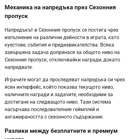
Механика на напредъка през Сезонния
пропуск
Напредъкът в Сезонния пропуск се постига чрез
изпълнение на различни дейности в играта, като
куестове, събития и предизвикателства. Всяка
завършена задача допринася за общото ниво на
Сезонния пропуск, отключвайки награди, докато
напредвате.
Играчите могат да проследяват напредъка си чрез
ясен интерфейс, който показва текущото ниво,
наличните награди и задачите, необходими за
достигане на следващото ниво. Тази система
насърчава последователния геймплей и
ангажираността с сезонното съдържание.
Разлики между безплатните и премиум