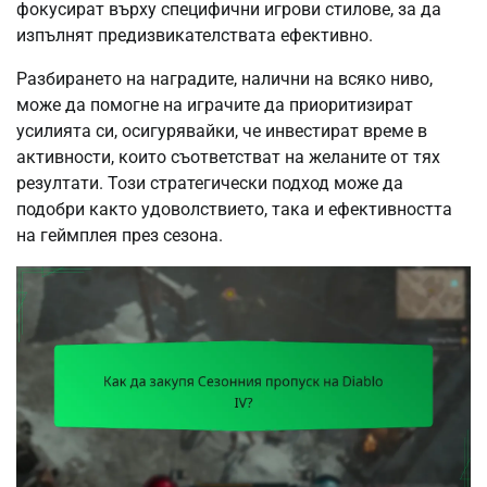
фокусират върху специфични игрови стилове, за да
изпълнят предизвикателствата ефективно.
Разбирането на наградите, налични на всяко ниво,
може да помогне на играчите да приоритизират
усилията си, осигурявайки, че инвестират време в
активности, които съответстват на желаните от тях
резултати. Този стратегически подход може да
подобри както удоволствието, така и ефективността
на геймплея през сезона.