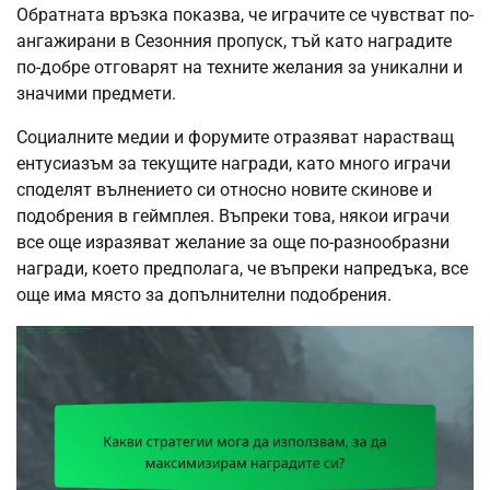
Обратната връзка показва, че играчите се чувстват по-
ангажирани в Сезонния пропуск, тъй като наградите
по-добре отговарят на техните желания за уникални и
значими предмети.
Социалните медии и форумите отразяват нарастващ
ентусиазъм за текущите награди, като много играчи
споделят вълнението си относно новите скинове и
подобрения в геймплея. Въпреки това, някои играчи
все още изразяват желание за още по-разнообразни
награди, което предполага, че въпреки напредъка, все
още има място за допълнителни подобрения.