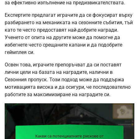
за ефективно изпълнение на предизвикателствата.
Експертите предлагат играчите да се фокусират върху
разбирането на механиката на сезонните събития, тъй
като те често предоставят най-добрите награди.
Ученето от опита на другите може да помогне да
избегнете често срещаните капани и да подобрите
геймплея си.
Освен това, играчите препоръчват да си поставят
лични цели на базата на наградите, налични в
Сезонния пропуск. Този подход може да поддържа
мотивацията висока и да осигури, че последователно
работите за максимизиране на наградите си.